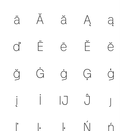
ā
Ă
ă
Ą
ą
ď
Ē
ē
Ĕ
ĕ
ğ
Ġ
ġ
Ģ
ģ
į
İ
Ĳ
Ĵ
ȷ
ľ
Ŀ
ŀ
Ń
ń