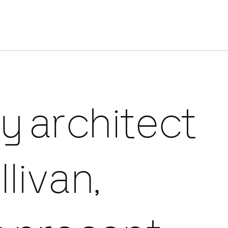
y architect
livan,