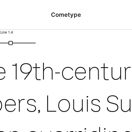
Cometype
Line
1.4
 19th-centur
rs, Louis Sul