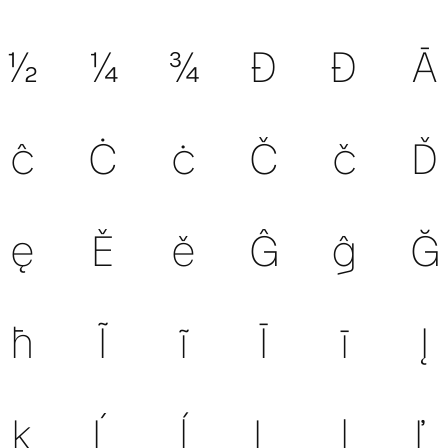
½
¼
¾
Ð
Đ
Ā
ĉ
Ċ
ċ
Č
č
Ď
ę
Ě
ě
Ĝ
ĝ
Ğ
ħ
Ĩ
ĩ
Ī
ī
Į
ĸ
Ĺ
ĺ
Ļ
ļ
Ľ